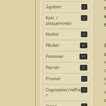
Jujubier
1
F
M
Kaki /
6
plaqueminier
P
Nashis
5
Pêcher
15
G
Pommier
29
P
Poirier
13
O
Prunier
E
7
l
Cognassier/néflie
2
S
r
E