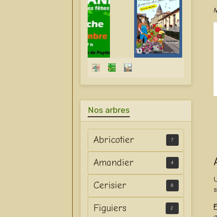
M
Nos arbres
Abricotier
7
Amandier
4
U
Cerisier
8
s
Figuiers
F
2
a