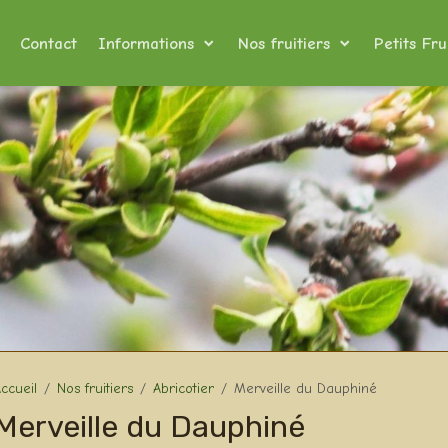
Contact
Informations
Nos fruitiers
Petits Fru
ccueil
Nos fruitiers
Abricotier
Merveille du Dauphiné
Merveille du Dauphiné