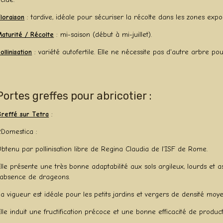
loraison
: tardive, idéale pour sécuriser la récolte dans les zones expo
aturité / Récolte
: mi-saison (début à mi-juillet).
ollinisation
: variété autofertile. Elle ne nécessite pas d'autre arbre pour
Portes greffes pour abricotier :
reffé sur Tetra
:
.Domestica :
btenu par pollinisation libre de Regina Claudia de l'ISF de Rome.
lle présente une très bonne adaptabilité aux sols argileux, lourds et 
'absence de drageons.
a vigueur est idéale pour les petits jardins et vergers de densité moy
lle induit une fructification précoce et une bonne efficacité de product