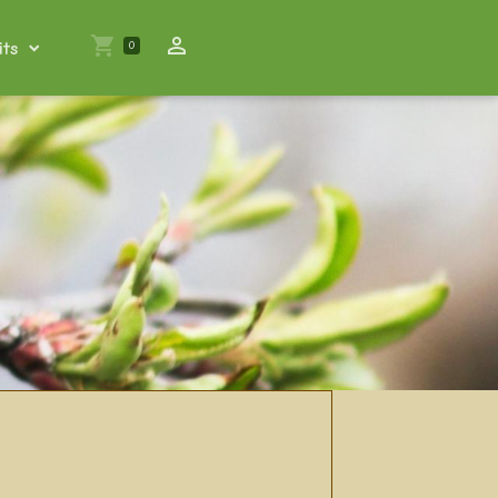
its
0