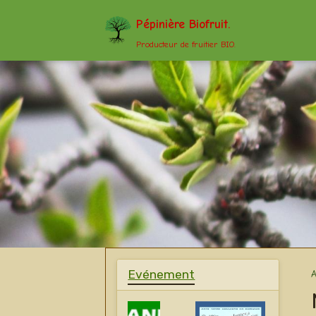
Pépinière Biofruit.
Producteur de fruitier BIO.
Evénement
A