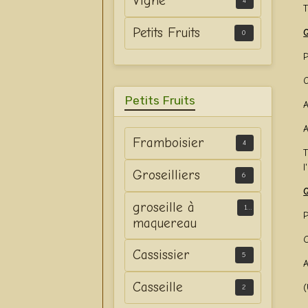
Vigne
4
T
Petits Fruits
G
0
O
Petits Fruits
A
A
Framboisier
4
T
l
Groseilliers
6
G
groseille à
1
P
maquereau
C
Cassissier
5
A
Casseille
(
2