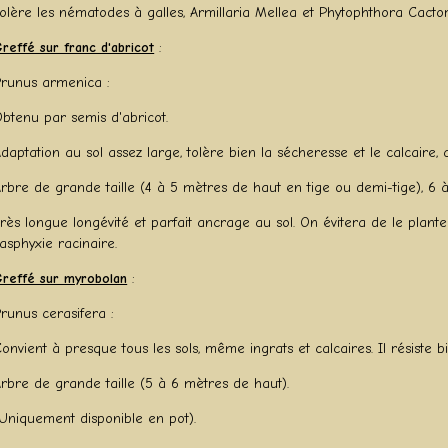
olère les nématodes à galles, Armillaria Mellea et Phytophthora Cacto
reffé sur franc d'abricot
:
Prunus armenica :
btenu par semis d'abricot.
daptation au sol assez large, tolère bien la sécheresse et le calcaire
rbre de grande taille (4 à 5 mètres de haut en tige ou demi-tige), 6 à
rès longue longévité et parfait ancrage au sol. On évitera de le plante
'asphyxie racinaire.
reffé sur myrobolan
:
runus cerasifera :
onvient à presque tous les sols, même ingrats et calcaires. Il résiste b
rbre de grande taille (5 à 6 mètres de haut).
Uniquement disponible en pot).