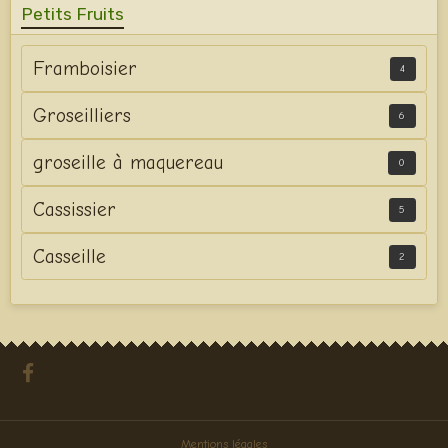
Petits Fruits
Framboisier
4
Groseilliers
6
groseille à maquereau
0
Cassissier
5
Casseille
2
Mentions légales