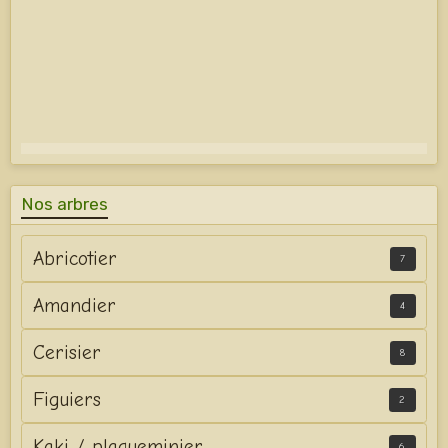
Nos arbres
Abricotier
7
Amandier
4
Cerisier
8
Figuiers
2
Kaki / plaqueminier
6