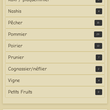
Nashis
4
Pêcher
15
Pommier
29
Poirier
13
Prunier
7
Cognassier/néflier
2
Vigne
4
Petits Fruits
0