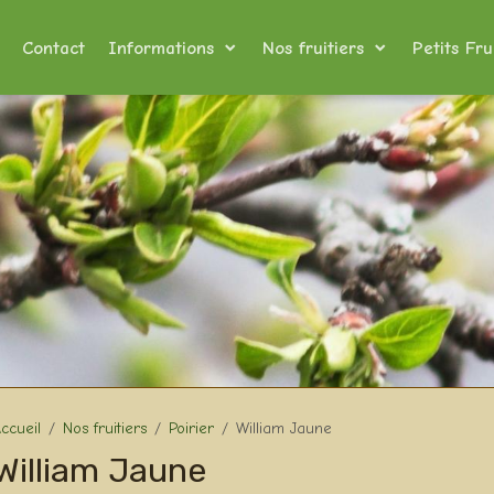
Contact
Informations
Nos fruitiers
Petits Fru
ccueil
Nos fruitiers
Poirier
William Jaune
William Jaune