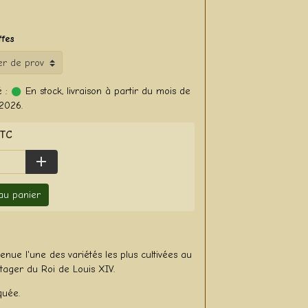
ffes
 :
En stock, livraison à partir du mois de
2026.
TTC
 au panier
nue l'une des variétés les plus cultivées au
tager du Roi de Louis XIV.
quée.