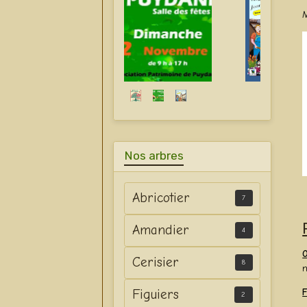
Nos arbres
Abricotier
7
Amandier
4
O
Cerisier
8
m
Figuiers
F
2