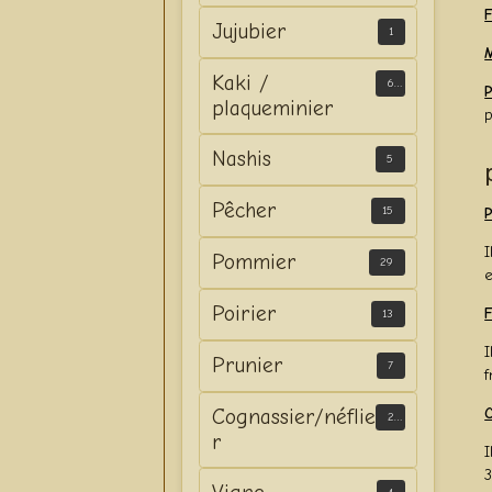
F
Jujubier
1
M
Kaki /
6
P
plaqueminier
p
Nashis
5
Pêcher
15
P
I
Pommier
29
e
Poirier
13
I
Prunier
7
f
Cognassier/néflie
C
2
r
I
3