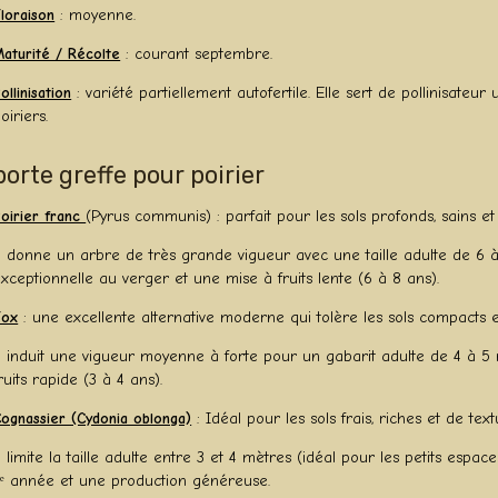
loraison
: moyenne.
aturité / Récolte
: courant septembre.
ollinisation
: variété partiellement autofertile. Elle sert de pollinisateur
oiriers.
porte greffe pour poirier
oirier franc
(Pyrus communis) : parfait pour les sols profonds, sains et 
l donne un arbre de très grande vigueur avec une taille adulte de 6 à
xceptionnelle au verger et une mise à fruits lente (6 à 8 ans).
Fox
: une excellente alternative moderne qui tolère les sols compacts et
l induit une vigueur moyenne à forte pour un gabarit adulte de 4 à 5 
ruits rapide (3 à 4 ans).
ognassier (Cydonia oblonga)
: Idéal pour les sols frais, riches et de te
l limite la taille adulte entre 3 et 4 mètres (idéal pour les petits espac
ᵉ année et une production généreuse.