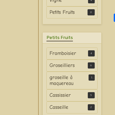
Vigne
4
Petits Fruits
0
Petits Fruits
Framboisier
4
Groseilliers
6
groseille à
1
maquereau
Cassissier
5
Casseille
2