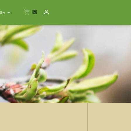
its
0