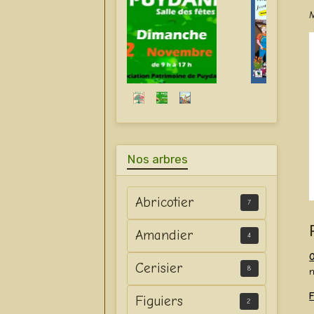
Nos arbres
Abricotier
7
Amandier
4
O
Cerisier
8
m
F
Figuiers
2