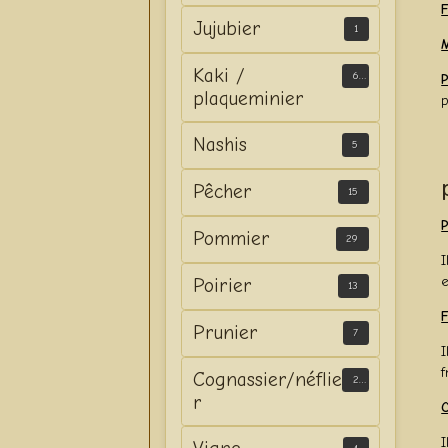
F
Jujubier
1
M
Kaki /
6
P
plaqueminier
p
Nashis
5
Pêcher
15
P
Pommier
29
I
e
Poirier
13
Prunier
7
I
f
Cognassier/néflie
2
r
C
I