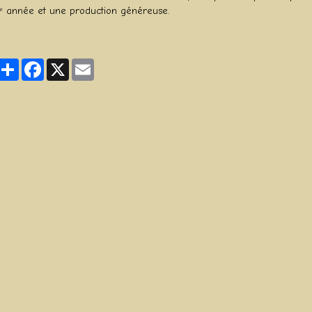
ᵉ année et une production généreuse.
Partager
Facebook
X
Email