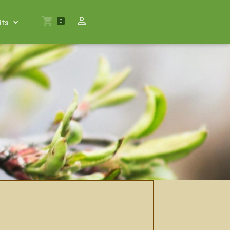
its
0