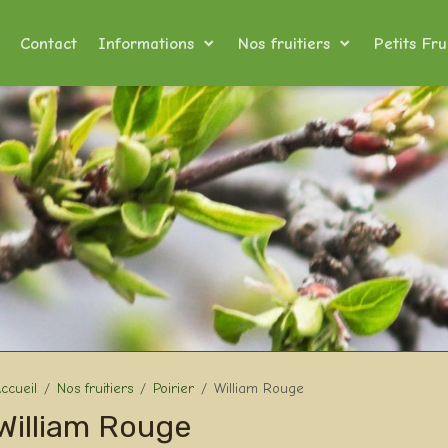
Contact
Informations
Nos fruitiers
Petits Fru
ccueil
Nos fruitiers
Poirier
William Rouge
William Rouge