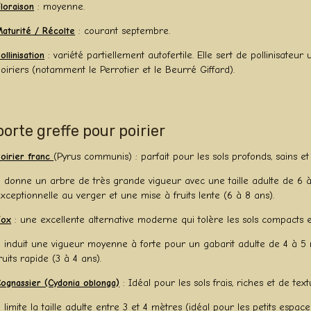
loraison
: moyenne.
aturité / Récolte
: courant septembre.
ollinisation
: variété partiellement autofertile. Elle sert de pollinisateur
oiriers (notamment le Perrotier et le Beurré Giffard).
porte greffe pour poirier
oirier franc
(Pyrus communis) : parfait pour les sols profonds, sains et 
l donne un arbre de très grande vigueur avec une taille adulte de 6 à
xceptionnelle au verger et une mise à fruits lente (6 à 8 ans).
Fox
: une excellente alternative moderne qui tolère les sols compacts et
l induit une vigueur moyenne à forte pour un gabarit adulte de 4 à 5 
ruits rapide (3 à 4 ans).
ognassier (Cydonia oblonga)
: Idéal pour les sols frais, riches et de te
l limite la taille adulte entre 3 et 4 mètres (idéal pour les petits espac