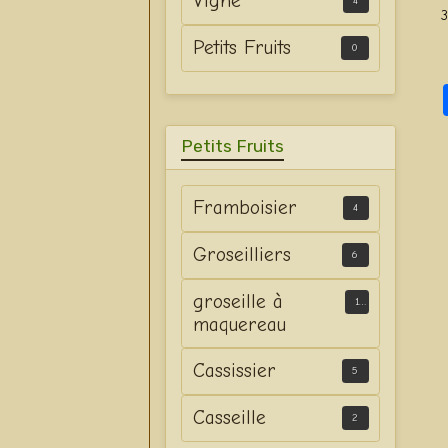
Vigne
4
3
Petits Fruits
0
Petits Fruits
Framboisier
4
Groseilliers
6
groseille à
1
maquereau
Cassissier
5
Casseille
2