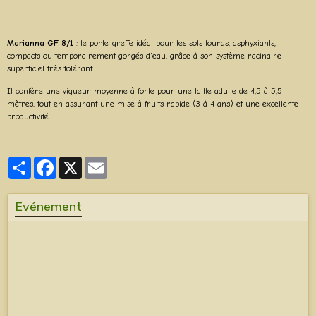
Marianna GF 8/1
: le porte-greffe idéal pour les sols lourds, asphyxiants,
compacts ou temporairement gorgés d'eau, grâce à son système racinaire
superficiel très tolérant.
Il confère une vigueur moyenne à forte pour une taille adulte de 4,5 à 5,5
mètres, tout en assurant une mise à fruits rapide (3 à 4 ans) et une excellente
productivité.
Partager
Facebook
X
Email
Evénement