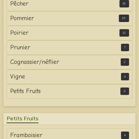
Pêcher
15
Pommier
29
Poirier
13
Prunier
7
Cognassier/néflier
2
Vigne
4
Petits Fruits
0
Petits Fruits
Framboisier
4