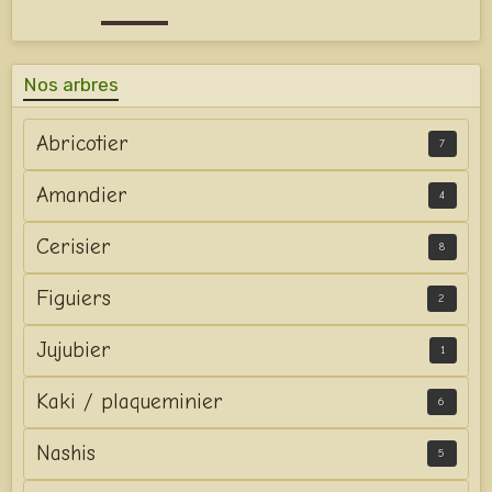
Nos arbres
Abricotier
7
Amandier
4
Cerisier
8
Figuiers
2
Jujubier
1
Kaki / plaqueminier
6
Nashis
5