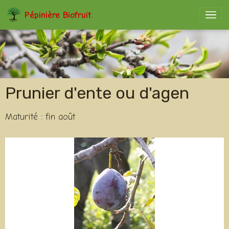
Célèbre variété aux fruits juteux, parfumés et bien sucrés. Connue pour son
Pépinière Biofruit.
utilisation en fruits mi cuits et séchés. Maturité : fin août
Prunier d'ente ou d'agen
Maturité : fin août